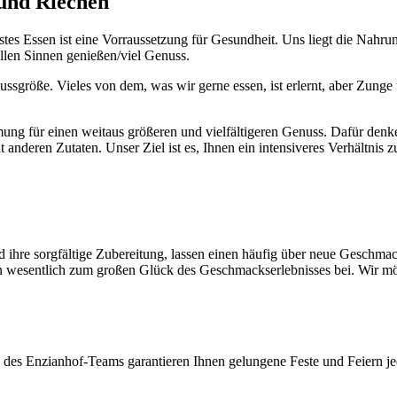
 und Riechen
es Essen ist eine Vorraussetzung für Gesundheit. Uns liegt die Nahr
allen Sinnen genießen/viel Genuss.
ssgröße. Vieles von dem, was wir gerne essen, ist erlernt, aber Zunge
ng für einen weitaus größeren und vielfältigeren Genuss. Dafür denken
t anderen Zutaten. Unser Ziel ist es, Ihnen ein intensiveres Verhältn
 ihre sorgfältige Zubereitung, lassen einen häufig über neue Geschmac
 wesentlich zum großen Glück des Geschmackserlebnisses bei. Wir möcht
s Enzianhof-Teams garantieren Ihnen gelungene Feste und Feiern jede