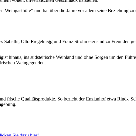
einem vollen, unverfälschten Geschmack darstellen.
 Weingasthöfe" und hat über die Jahre vor allem seine Beziehung zu s
es Sabathi, Otto Riegelnegg und Franz Strohmeier sind zu Freunden ge
gist hinaus, ins südsteirische Weinland und ohne Sorgen um den Führe
teirischen Weingegenden.
und frische Qualitätsprodukte. So bezieht der Enzianhof etwa Rind-, S
Umgebung.
licken Sie dazu hier!