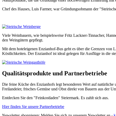
Naturprodukte, die die Grundlage einer hochwertigen Ernährung mit 
Chef des Hauses, Luis Farmer, war Gründungsobmann der "Steirischen
Viele Weinbauern, wie beispielsweise Fritz Lackner-Tinnacher, Hann
den Weingütern gepflegt.
Mit dem hoteleigenen Enzianhof-Bus geht es über die Grenzen von Li
Köstlichkeiten. Der Enzianhof ist ideal gelegen für Ausflüge in die s
Qualitätsprodukte und Partnerbetriebe
Die feine Küche des Enzianhofs legt besonderen Wert auf natürliche 
Freilandeier, frisches Gemüse und Obst direkt von Bauern aus der 
Entdecken Sie den "Feinkostladen" Steiermark. Es zahlt sich aus.
Hier finden Sie unsere Partnerbetriebe
Newsletter abonnieren: Melden Sie sich zu unserem Newsletter an -
k