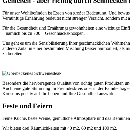
Genießen - aber richtig durch Schmecken
Für unser Wohlbefinden ist Essen von großer Bedeutung. Und bewusst
Vernünftige Ernährung bedeutet nicht strenger Verzicht, sondern mit 
Für die Gesundheit sind Ernährungsgewohnheiten eine wichtige Einflu
– nämlich bis zu 700 – Geschmacksknospen.
Uns geht es um die Sensibilisierung Ihrer geschmacklichen Wahrnehmu
anderen Zutat in einer bestimmten Mischung besser harmoniert, als mi
zu bereiten.
Besonders die hervorragende Qualität von richtig guten Produkten und
Auch eine gute Stimmung im Freundeskreis oder in der Familie tragen
Konsums positiv auf Ihr Leben und Ihre Gesundheit auswirkt.
Feste und Feiern
Feine Küche, beste Weine, gemütliche Atmosphäre und das Bemühen de
Wir bieten drei Räumlichkeiten mit 40 m2, 60 m2 und 100 m2.