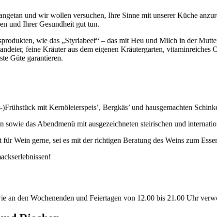
 angetan und wir wollen versuchen, Ihre Sinne mit unserer Küche anzur
nen und Ihrer Gesundheit gut tun.
ätsprodukten, wie das „Styriabeef“ – das mit Heu und Milch in der Mutt
eilandeier, feine Kräuter aus dem eigenen Kräutergarten, vitaminreiche
ste Güte garantieren.
er-)Frühstück mit Kernöleierspeis’, Bergkäs’ und hausgemachten Schinke
n sowie das Abendmenü mit ausgezeichneten steirischen und internati
aft für Wein gerne, sei es mit der richtigen Beratung des Weins zum E
ackserlebnissen!
owie an den Wochenenden und Feiertagen von 12.00 bis 21.00 Uhr ver